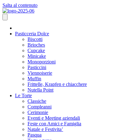
Salta al contenuto
Pasticceria Dolce
Biscotti
Brioches
Cupcake
Minicake
Monoporzioni
Pasticcini
Viennoiserie
Muffin
Frittelle, Krapfen e chiacchere
Nutella Point
Le Torte
Classiche
Compleanni
Cerimonie
Eventi e Meeting aziendali
Feste con Amici e Famiglia
Natale e Festivita’
Pasqua