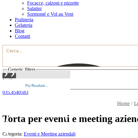
Focacce, calzoni e pizzette
Salatini
Sormonté e Vol au Vent
Pralineria
Gelateria
Blog
Contatti
Generic filters
Exact matches only
Più Risultati...
035.4540583
Home
/
L
Torta per eventi e meeting azien
Categoria:
Eventi e Meeting aziendali