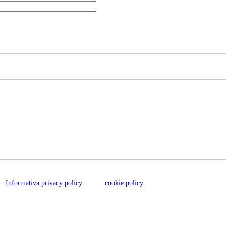
l'
Informativa privacy policy
e della
cookie policy
sul trattamento dei dati.