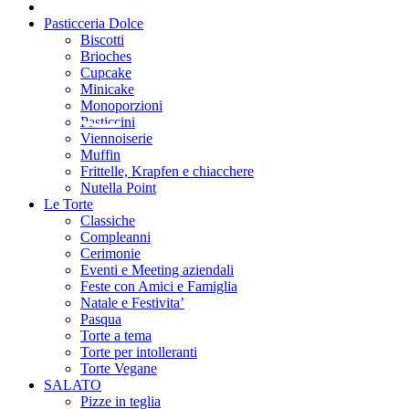
Pasticceria Dolce
Biscotti
Brioches
Cupcake
Minicake
Monoporzioni
Pasticcini
Viennoiserie
Muffin
Frittelle, Krapfen e chiacchere
Nutella Point
Le Torte
Classiche
Compleanni
Cerimonie
Eventi e Meeting aziendali
Feste con Amici e Famiglia
Natale e Festivita’
Pasqua
Torte a tema
Torte per intolleranti
Torte Vegane
SALATO
Pizze in teglia