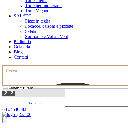
Torte a tema
Torte per intolleranti
Torte Vegane
SALATO
Pizze in teglia
Focacce, calzoni e pizzette
Salatini
Sormonté e Vol au Vent
Pralineria
Gelateria
Blog
Contatti
Generic filters
Exact matches only
Più Risultati...
035.4540583