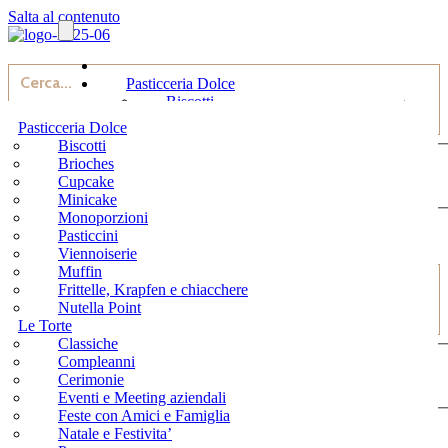
Salta al contenuto
Pasticceria Dolce
Biscotti
Cerca...
Brioches
Pasticceria Dolce
Cupcake
Generic filters
Biscotti
Minicake
Brioches
Monoporzioni
Cupcake
Exact matches only
Pasticcini
Più Risultati...
Minicake
Viennoiserie
035.4540583
Monoporzioni
Muffin
Pasticcini
Frittelle, Krapfen e chiacchere
Viennoiserie
Nutella Point
Muffin
Le Torte
Frittelle, Krapfen e chiacchere
Classiche
Nutella Point
Cerca...
Compleanni
Le Torte
Cerimonie
Classiche
Generic filters
Eventi e Meeting aziendali
Compleanni
Feste con Amici e Famiglia
Cerimonie
Exact matches only
Natale e Festivita’
Più Risultati...
Eventi e Meeting aziendali
Pasqua
Feste con Amici e Famiglia
035.4540583
Torte a tema
Natale e Festivita’
Torte per intolleranti