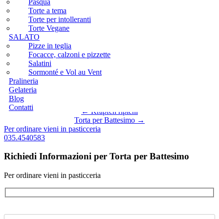
Pasqua
Home
/
Le Torte
/
Cerimonie
/
Battesimo
/
Torta per
Torte Vegane
Torte a tema
Battesimo
SALATO
Torte per intolleranti
Pizze in teglia
Torte Vegane
Torta per Battesimo - 3502
Focacce, calzoni e pizzette
SALATO
Salatini
Pizze in teglia
Sormonté e Vol au Vent
Focacce, calzoni e pizzette
Pralineria
Categoria:
Battesimo
Salatini
Gelateria
Sormonté e Vol au Vent
Blog
Pralineria
Contatti
Posts navigation
Gelateria
Blog
Contatti
← Krapfen ripieni
Torta per Battesimo →
Per ordinare vieni in pasticceria
035.4540583
Richiedi Informazioni per Torta per Battesimo
Per ordinare vieni in pasticceria
Azienda: