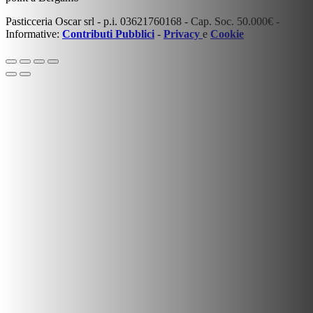
Pasticceria Oscar srl - p.i. 03621760168 - Cap. Soc. 50.000€ -
Informative:
Contributi Pubblici
-
Privacy
e
Cookie