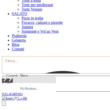
Torte a tema
Torte per intolleranti
Torte Vegane
SALATO
Pizze in teglia
Focacce, calzoni e pizzette
Salatini
Sormonté e Vol au Vent
Pralineria
Gelateria
Blog
Contatti
Generic filters
Exact matches only
Più Risultati...
035.4540583