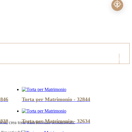
Cerca...
2846
Torta per Matrimonio - 32844
2838
Torta per Matrimonio - 32634
ia, crea torte matrimoniali sensazionali.