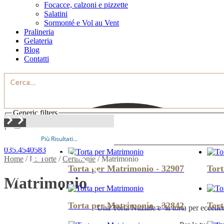
Focacce, calzoni e pizzette
Salatini
Sormonté e Vol au Vent
Pralineria
Gelateria
Blog
Contatti
Generic filters
Exact matches only
Più Risultati...
035.4540583
Home
/
Le Torte
/
Cerimonie
/ Matrimonio
Torta per Matrimonio - 32907
Tort
Matrimonio
Torta per Matrimonio - 32842
Tort
Una Torta Nuziale e’ la torta per eccell