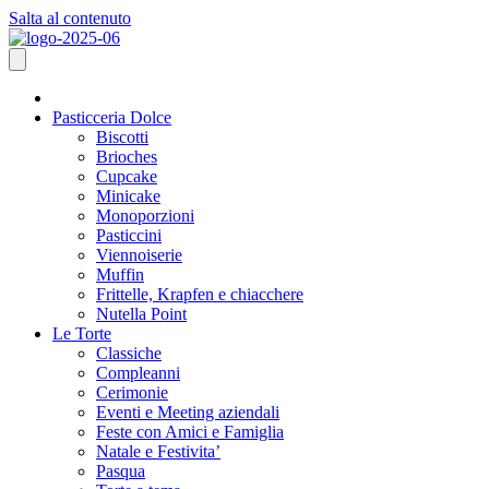
Salta al contenuto
Pasticceria Dolce
Biscotti
Brioches
Cupcake
Minicake
Monoporzioni
Pasticcini
Viennoiserie
Muffin
Frittelle, Krapfen e chiacchere
Nutella Point
Le Torte
Classiche
Compleanni
Cerimonie
Eventi e Meeting aziendali
Feste con Amici e Famiglia
Natale e Festivita’
Pasqua