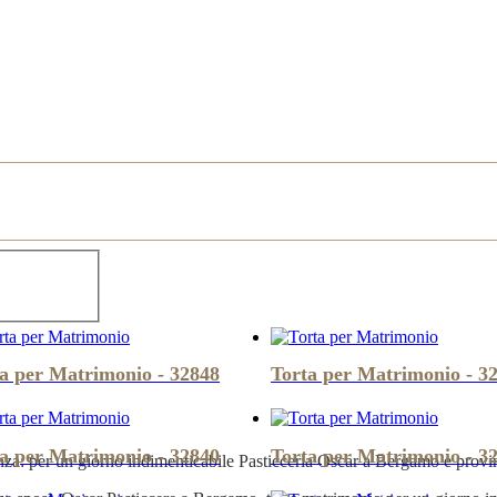
a per Matrimonio - 32848
Torta per Matrimonio - 3
a per Matrimonio - 32840
Torta per Matrimonio - 3
enza: per un giorno indimenticabile Pasticceria Oscar a Bergamo e provinc