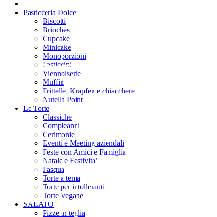
Pasticceria Dolce
Biscotti
Brioches
Cupcake
Minicake
Monoporzioni
Pasticcini
Viennoiserie
Muffin
Frittelle, Krapfen e chiacchere
Nutella Point
Le Torte
Classiche
Compleanni
Cerimonie
Eventi e Meeting aziendali
Feste con Amici e Famiglia
Natale e Festivita’
Pasqua
Torte a tema
Torte per intolleranti
Torte Vegane
SALATO
Pizze in teglia